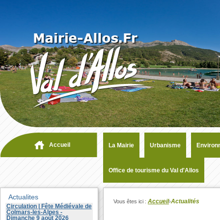
Accueil
La Mairie
Urbanisme
Environ
Office de tourisme du Val d'Allos
Actualites
Accueil
Actualités
Vous êtes ici :
›
Circulation | Fête Médiévale de
Colmars-les-Alpes -
Dimanche 9 août 2026