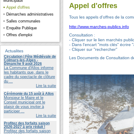
Municipaux
Appel d'offres
Appel d'offres
Démarches administratives
Tous les appels d'offres de la com
Salles communales
http://www.marches-publics.info
Enquête Publique
Consultation :
Offres d'emploi
- Cliquer sur le lien marchés publi
- Dans l'encart "mots clés" écrire "
- Cliquer sur "rechercher"
Actualites
Circulation | Fête Médiévale de
Les Documents de Consultation de
Colmars-les-Alpes -
Dimanche 9 août 2026
La Commune d'Allos informe
les habitants que, dans le
cadre du spectacle de clôture
du ...
Lire la suite
Cérémonie du 15 août à Allos
Monsieur le Maire et le
Conseil municipal ont le
plaisir de vous inviter à
participer ...
Lire la suite
Profitez des forfaits saison
2026-2027 à prix réduit !
Profitez des forfaits saison