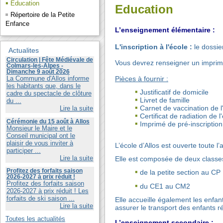
Education
Education
Répertoire de la Petite
Enfance
L’enseignement élémentaire :
L'inscription à l'école :
le dossie
Actualites
Circulation | Fête Médiévale de
Vous devrez renseigner un imprimé
Colmars-les-Alpes -
Dimanche 9 août 2026
Pièces à fournir :
La Commune d'Allos informe
les habitants que, dans le
Justificatif de domicile
cadre du spectacle de clôture
Livret de famille
du ...
Carnet de vaccination de l
Lire la suite
Certificat de radiation d
Cérémonie du 15 août à Allos
Imprimé de pré-inscription 
Monsieur le Maire et le
Conseil municipal ont le
plaisir de vous inviter à
L’école d’Allos est ouverte toute l
participer ...
Lire la suite
Elle est composée de deux classes
Profitez des forfaits saison
de la petite section au CP
2026-2027 à prix réduit !
Profitez des forfaits saison
du CE1 au CM2
2026-2027 à prix réduit ! Les
forfaits de ski saison ...
Elle accueille également les enfan
Lire la suite
assurer le transport des enfants r
Toutes les actualités
L’enseignement secondaire :