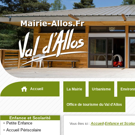
Accueil
La Mairie
Urbanisme
Environ
Office de tourisme du Val d'Allos
Enfance et Scolarité
Petite Enfance
Accueil
Enfance et Scolar
Vous êtes ici :
›
Accueil Périscolaire