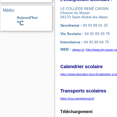
LE COLLÈGE RENÉ CASSIN
Météo
Chemin du Mazet
04170 Saint-André-les-Alpes
Aujourd'hui
°C
Secrétariat :
04 92 89 01 25
Vie Scolaire :
04 92 89 20 78
Intendance :
04 92 89 04 75
WEB :
cliquez ici
(
http://www.clg-cassin-st
Calendrier scolaire
https://www.education.gouv.fr/calendrier-sco
Transports scolaires
https://zou.maregionsud.fr/
Téléchargement