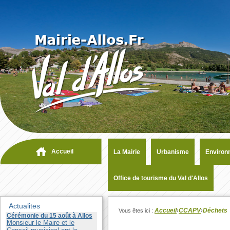
Accueil
La Mairie
Urbanisme
Environ
Office de tourisme du Val d'Allos
Actualites
Accueil
CCAPV
Déchets
Vous êtes ici :
›
›
Cérémonie du 15 août à Allos
Monsieur le Maire et le