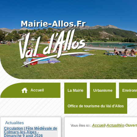
Accueil
La Mairie
Urbanisme
Environ
Office de tourisme du Val d'Allos
Actualites
Accueil
Actualités
Ouvert
Vous êtes ici :
›
›
Circulation | Fête Médiévale de
Colmars-les-Alpes -
Dimanche 9 août 2026