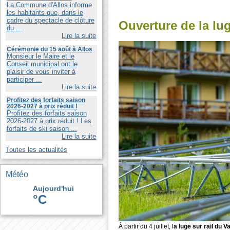
La Commune d'Allos informe
les habitants que, dans le
cadre du spectacle de clôture
Ouverture de la lu
du ...
Lire la suite
Cérémonie du 15 août à Allos
Monsieur le Maire et le
Conseil municipal ont le
plaisir de vous inviter à
participer ...
Lire la suite
Profitez des forfaits saison
2026-2027 à prix réduit !
Profitez des forfaits saison
2026-2027 à prix réduit ! Les
forfaits de ski saison ...
Lire la suite
Toutes les actualités
Météo
Aujourd'hui
°C
À partir du 4 juillet, l
a luge sur rail du Va