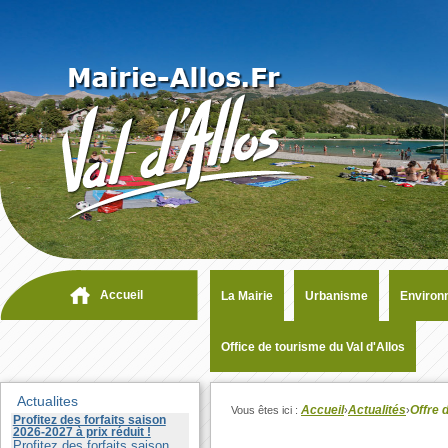
Accueil
La Mairie
Urbanisme
Environ
Office de tourisme du Val d'Allos
Actualites
Accueil
Actualités
Offre 
Vous êtes ici :
›
›
Profitez des forfaits saison
2026-2027 à prix réduit !
Profitez des forfaits saison